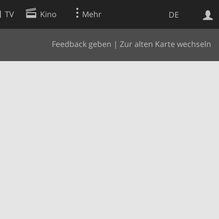
TV
Kino
Mehr
DE
Feedback geben
|
Zur alten Karte wechseln
Websuche
Apps