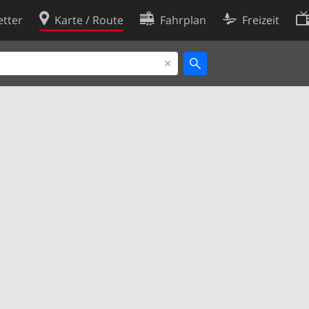
tter
Karte / Route
Fahrplan
Freizeit
Cookie-Richtlinie
ingungen
Cookie-Einstellungen
rklärung
Entwickler