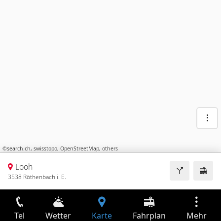
©
search.ch
,
swisstopo
,
OpenStreetMap
,
others
Looh
3538 Röthenbach i. E.
Tel
Wetter
Karte
Fahrplan
Mehr