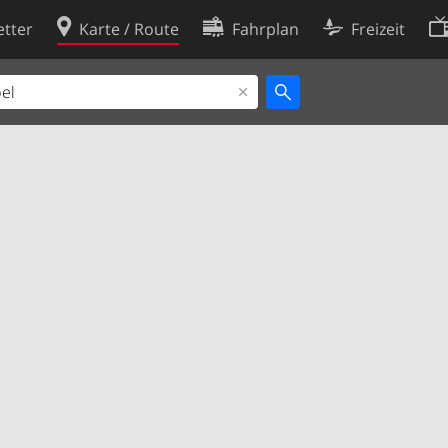
tter
Karte / Route
Fahrplan
Freizeit
Cookie-Richtlinie
ingungen
Cookie-Einstellungen
rklärung
Entwickler