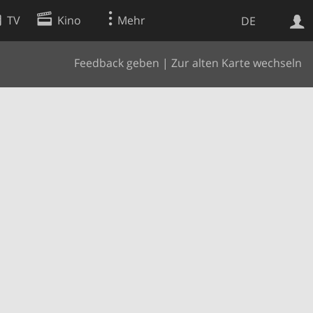
TV
Kino
Mehr
DE
Feedback geben
|
Zur alten Karte wechseln
Websuche
Apps