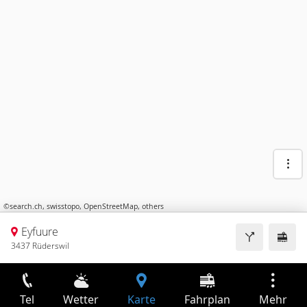
©
search.ch
,
swisstopo
,
OpenStreetMap
,
others
Eyfuure
3437 Rüderswil
Tel
Wetter
Karte
Fahrplan
Mehr