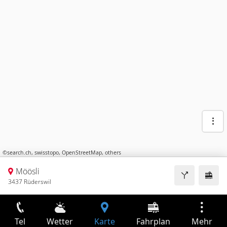
©
search.ch
,
swisstopo
,
OpenStreetMap
,
others
Möösli
3437 Rüderswil
Tel
Wetter
Karte
Fahrplan
Mehr