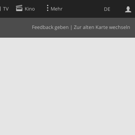
TV
Kino
Mehr
DE
Feedback geben
|
Zur alten Karte wechseln
Websuche
Apps