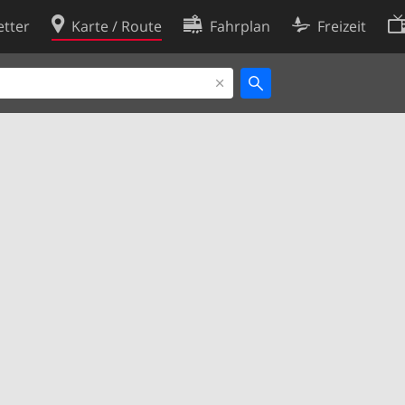
tter
Karte / Route
Fahrplan
Freizeit
Cookie-Richtlinie
ingungen
Cookie-Einstellungen
rklärung
Entwickler