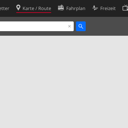
tter
Karte / Route
Fahrplan
Freizeit
Cookie-Richtlinie
ingungen
Cookie-Einstellungen
rklärung
Entwickler