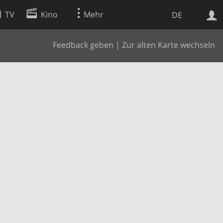
TV
Kino
Mehr
DE
Feedback geben
|
Zur alten Karte wechseln
Websuche
Apps