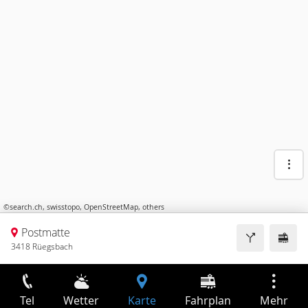
©
search.ch
,
swisstopo
,
OpenStreetMap
,
others
Postmatte
3418 Rüegsbach
Tel
Wetter
Karte
Fahrplan
Mehr