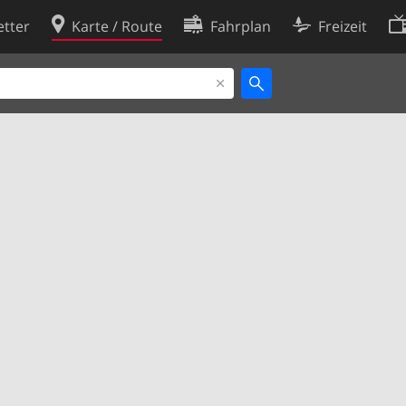
tter
Karte / Route
Fahrplan
Freizeit
Cookie-Richtlinie
ingungen
Cookie-Einstellungen
rklärung
Entwickler