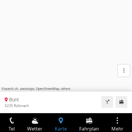
©
search.ch
,
swisstopo
,
OpenStreetMap
,
others
Bünt
5235 Rüfenach
Tel
Wetter
Karte
Fahrplan
Mehr