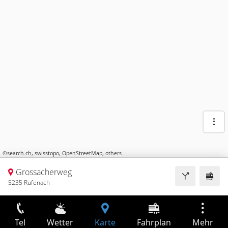
©
search.ch
,
swisstopo
,
OpenStreetMap
,
others
Grossacherweg
5235 Rüfenach
Tel
Wetter
Karte
Fahrplan
Mehr