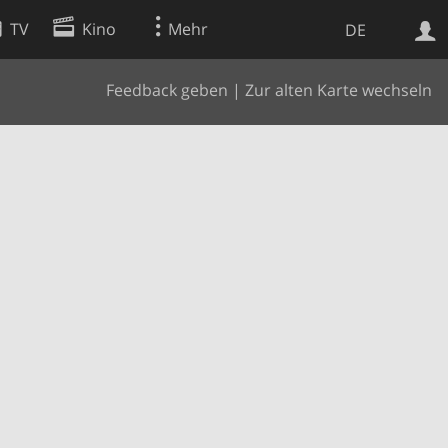
TV
Kino
Mehr
DE
Feedback geben
|
Zur alten Karte wechseln
Websuche
Apps