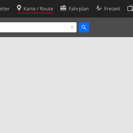
tter
Karte / Route
Fahrplan
Freizeit
Cookie-Richtlinie
ingungen
Cookie-Einstellungen
rklärung
Entwickler