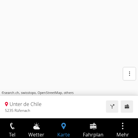
©
search.ch
,
swisstopo
,
OpenStreetMap
,
others
Unter de Chile
5235 Rüfenach
Tel
Wetter
Karte
Fahrplan
Mehr