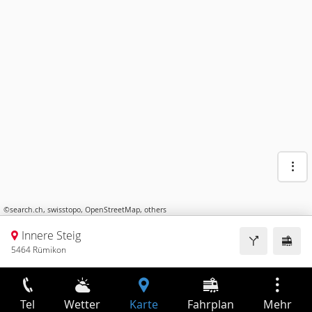
©
search.ch
,
swisstopo
,
OpenStreetMap
,
others
Innere Steig
5464 Rümikon
Tel
Wetter
Karte
Fahrplan
Mehr