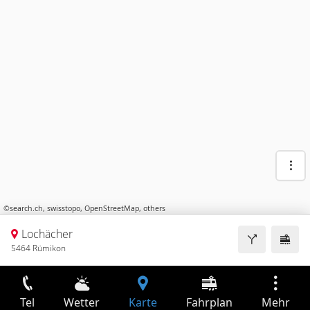
©
search.ch
,
swisstopo
,
OpenStreetMap
,
others
Lochächer
5464 Rümikon
Tel
Wetter
Karte
Fahrplan
Mehr