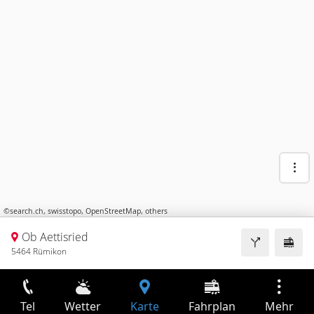
©
search.ch
,
swisstopo
,
OpenStreetMap
,
others
Ob Aettisried
5464 Rümikon
Tel
Wetter
Karte
Fahrplan
Mehr