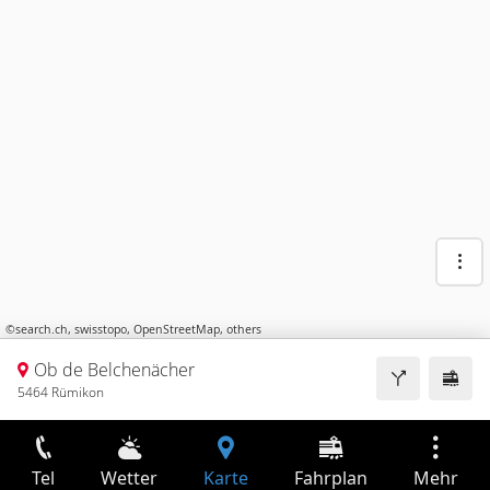
©
search.ch
,
swisstopo
,
OpenStreetMap
,
others
Ob de Belchenächer
5464 Rümikon
Tel
Wetter
Karte
Fahrplan
Mehr