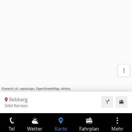
©
search.ch
,
swisstopo
,
OpenStreetMap
,
others
Rebberg
5464 Rümikon
Tel
Wetter
Karte
Fahrplan
Mehr