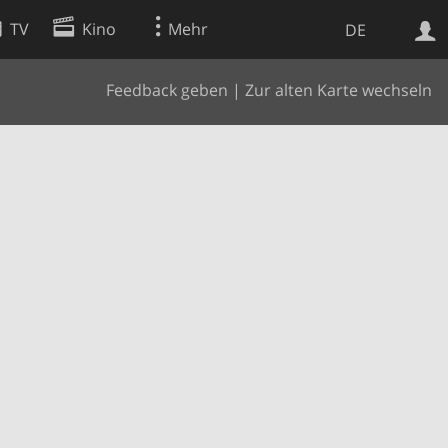
TV
Kino
Mehr
DE
Feedback geben
|
Zur alten Karte wechseln
Websuche
Apps