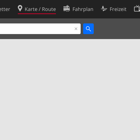
tter
Karte / Route
Fahrplan
Freizeit
Cookie-Richtlinie
ingungen
Cookie-Einstellungen
rklärung
Entwickler