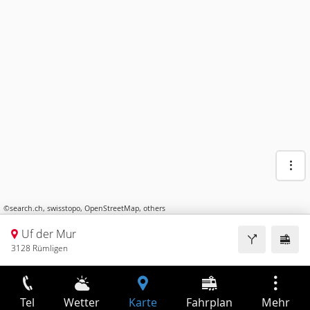
©
search.ch
,
swisstopo
,
OpenStreetMap
,
others
Uf der Mur
3128 Rümligen
Tel
Wetter
Karte
Fahrplan
Mehr