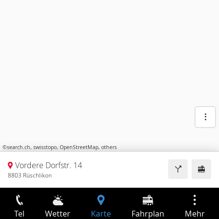
©
search.ch
,
swisstopo
,
OpenStreetMap
,
others
Vordere Dorfstr. 14
8803 Rüschlikon
Tel
Wetter
Karte
Fahrplan
Mehr