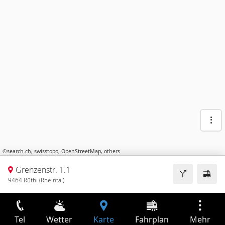
©
search.ch
,
swisstopo
,
OpenStreetMap
,
others
Grenzenstr. 1.1
9464 Rüthi (Rheintal)
Tel
Wetter
Karte
Fahrplan
Mehr