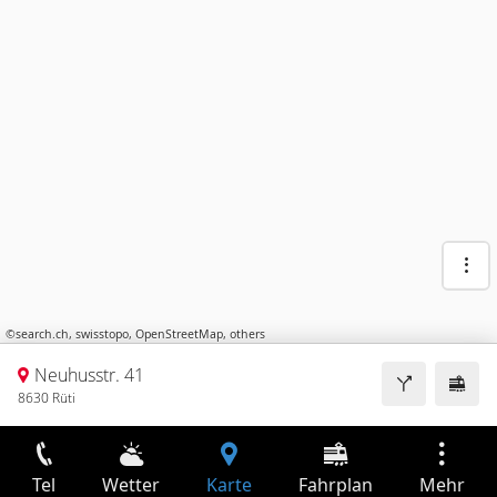
©
search.ch
,
swisstopo
,
OpenStreetMap
,
others
Neuhusstr. 41
8630 Rüti
Tel
Wetter
Karte
Fahrplan
Mehr