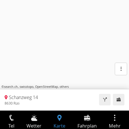
©
search.ch
,
swisstopo
,
OpenStreetMap
,
others
Schanzweg 14
8630 Rüti
Tel
Wetter
Karte
Fahrplan
Mehr