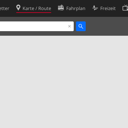
tter
Karte / Route
Fahrplan
Freizeit
Cookie-Richtlinie
ingungen
Cookie-Einstellungen
rklärung
Entwickler