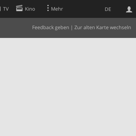
TV
Kino
Mehr
DE
Feedback geben
|
Zur alten Karte wechseln
Websuche
Apps