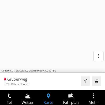
©
search.ch
,
swisstopo
,
OpenStreetMap
,
others
Grubenweg
3295 Rüti bei Büren
Tel
Wetter
Karte
Fahrplan
Mehr