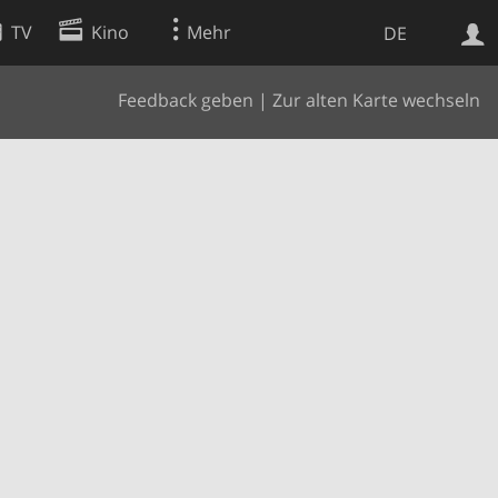
TV
Kino
Mehr
DE
Feedback geben
|
Zur alten Karte wechseln
Websuche
Apps