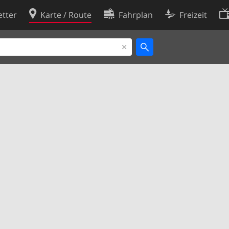
tter
Karte / Route
Fahrplan
Freizeit
Cookie-Richtlinie
ingungen
Cookie-Einstellungen
rklärung
Entwickler