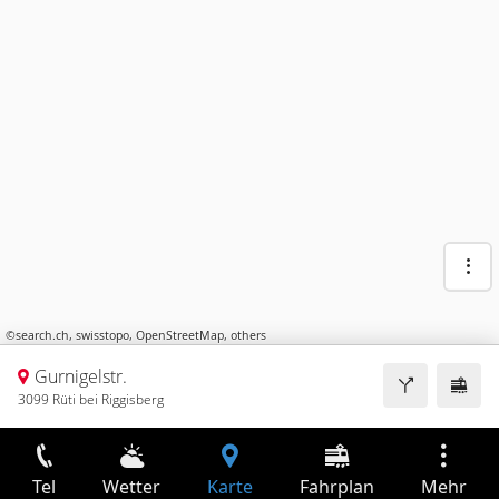
©
search.ch
,
swisstopo
,
OpenStreetMap
,
others
Gurnigelstr.
3099 Rüti bei Riggisberg
Tel
Wetter
Karte
Fahrplan
Mehr