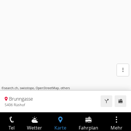
©
search.ch
,
swisstopo
,
OpenStreetMap
,
others
Brunngasse
5406 Rütihof
Tel
Wetter
Karte
Fahrplan
Mehr