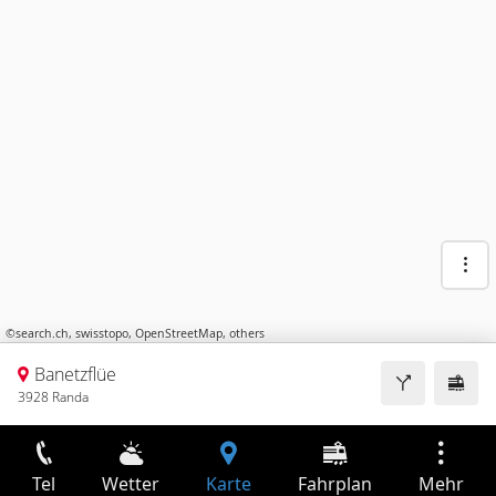
©
search.ch
,
swisstopo
,
OpenStreetMap
,
others
Banetzflüe
3928 Randa
Tel
Wetter
Karte
Fahrplan
Mehr