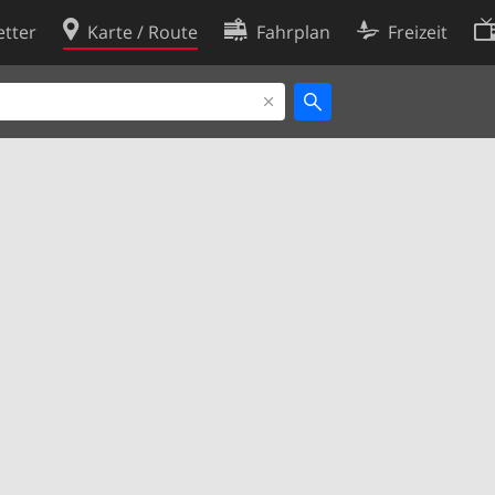
tter
Karte / Route
Fahrplan
Freizeit
Cookie-Richtlinie
ingungen
Cookie-Einstellungen
rklärung
Entwickler