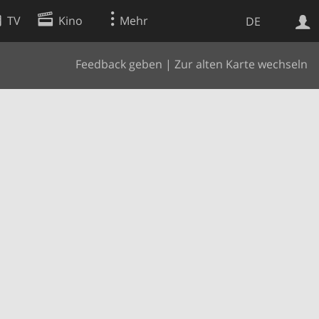
TV
Kino
Mehr
DE
Feedback geben
|
Zur alten Karte wechseln
Websuche
Apps