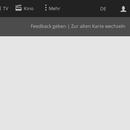
TV
Kino
Mehr
DE
Feedback geben
|
Zur alten Karte wechseln
Websuche
Apps