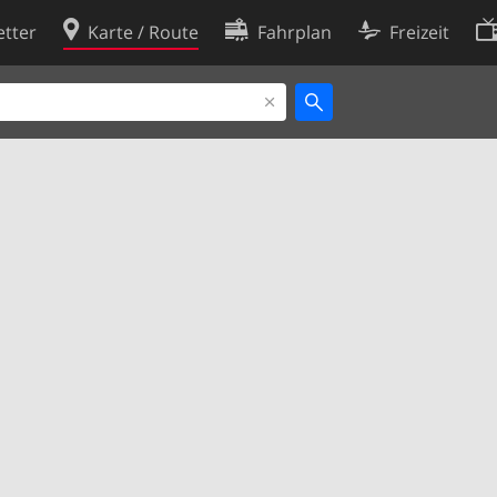
tter
Karte / Route
Fahrplan
Freizeit
Cookie-Richtlinie
ingungen
Cookie-Einstellungen
rklärung
Entwickler