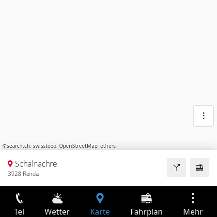
©
search.ch
,
swisstopo
,
OpenStreetMap
,
others
Schalnachre
3928 Randa
Tel
Wetter
Karte
Fahrplan
Mehr