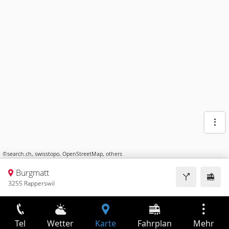
©
search.ch
,
swisstopo
,
OpenStreetMap
,
others
Burgmatt
3255 Rapperswil
Tel
Wetter
Karte
Fahrplan
Mehr