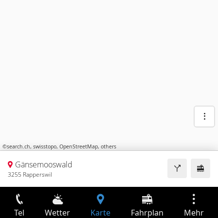
©
search.ch
,
swisstopo
,
OpenStreetMap
,
others
Gänsemooswald
3255 Rapperswil
Tel
Wetter
Karte
Fahrplan
Mehr