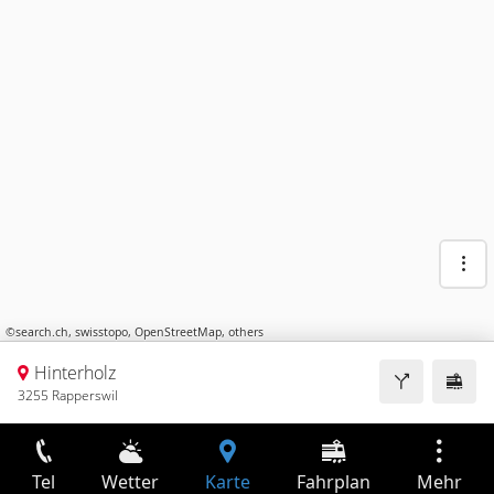
©
search.ch
,
swisstopo
,
OpenStreetMap
,
others
Hinterholz
3255 Rapperswil
Tel
Wetter
Karte
Fahrplan
Mehr