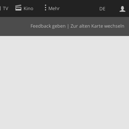
TV
Kino
Mehr
DE
Feedback geben
|
Zur alten Karte wechseln
Websuche
Apps