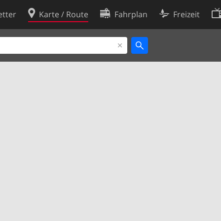
tter
Karte / Route
Fahrplan
Freizeit
Cookie-Richtlinie
ingungen
Cookie-Einstellungen
rklärung
Entwickler