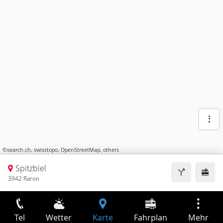
©
search.ch
,
swisstopo
,
OpenStreetMap
,
others
Spitzbiel
3942 Raron
Tel
Wetter
Karte
Fahrplan
Mehr