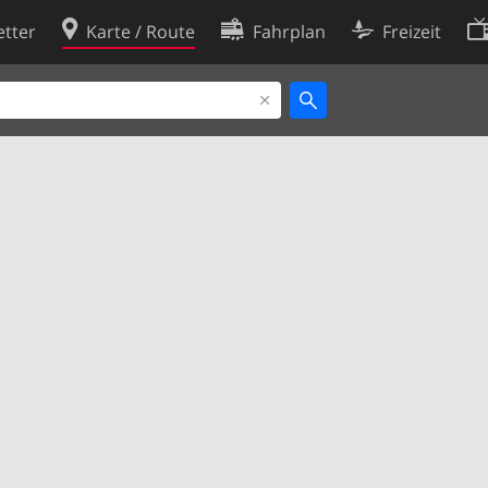
tter
Karte / Route
Fahrplan
Freizeit
Cookie-Richtlinie
ingungen
Cookie-Einstellungen
rklärung
Entwickler