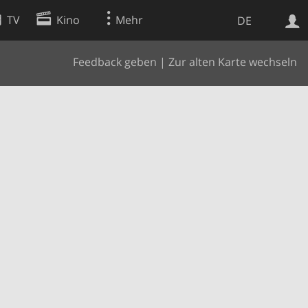
TV
Kino
Mehr
DE
Feedback geben
|
Zur alten Karte wechseln
Websuche
Apps