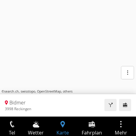
©
search.ch
,
swisstopo
,
OpenStreetMap
,
others
Bidmer
3998 Reckingen
Tel
Wetter
Karte
Fahrplan
Mehr