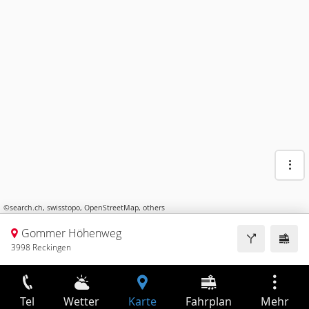
©
search.ch
,
swisstopo
,
OpenStreetMap
,
others
Gommer Höhenweg
3998 Reckingen
Tel
Wetter
Karte
Fahrplan
Mehr