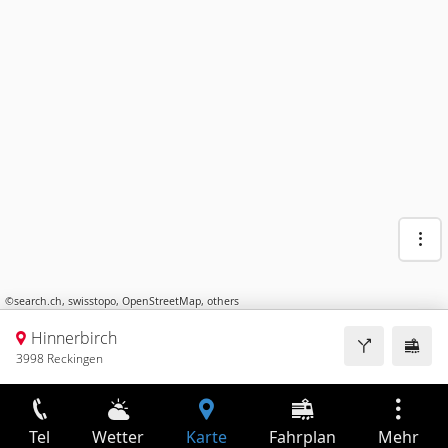
©
search.ch
,
swisstopo
,
OpenStreetMap
,
others
Hinnerbirch
3998 Reckingen
Tel
Wetter
Karte
Fahrplan
Mehr