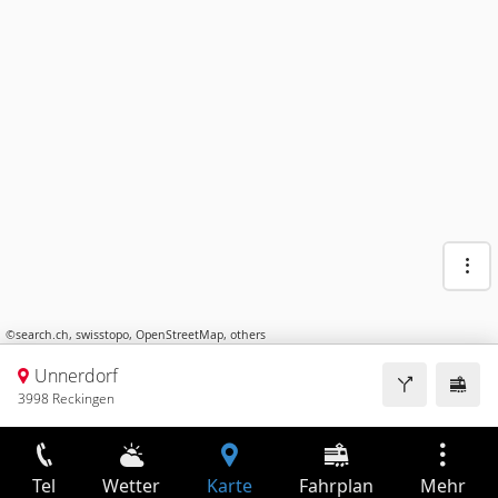
©
search.ch
,
swisstopo
,
OpenStreetMap
,
others
Unnerdorf
3998 Reckingen
Tel
Wetter
Karte
Fahrplan
Mehr