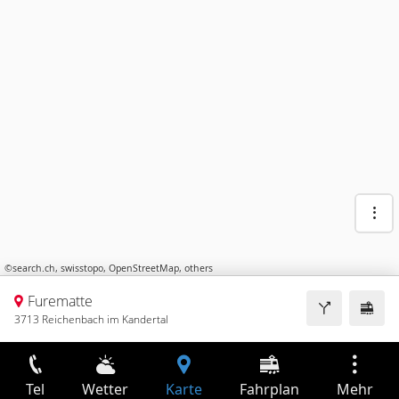
©
search.ch
,
swisstopo
,
OpenStreetMap
,
others
Furematte
3713 Reichenbach im Kandertal
Tel
Wetter
Karte
Fahrplan
Mehr