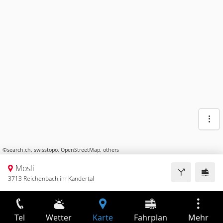
©
search.ch
,
swisstopo
,
OpenStreetMap
,
others
Mösli
3713 Reichenbach im Kandertal
Tel
Wetter
Karte
Fahrplan
Mehr