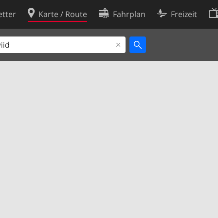
tter
Karte / Route
Fahrplan
Freizeit
Cookie-Richtlinie
ingungen
Cookie-Einstellungen
rklärung
Entwickler