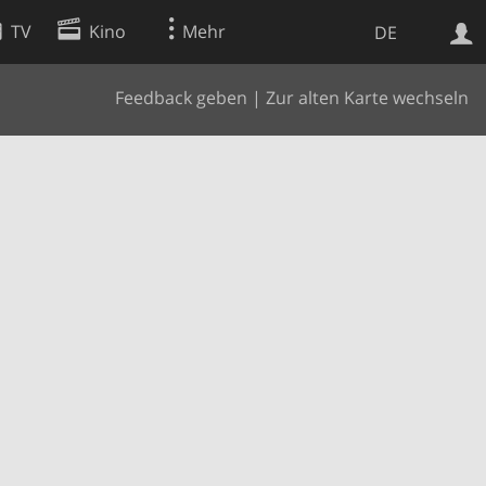
TV
Kino
Mehr
DE
Feedback geben
|
Zur alten Karte wechseln
Websuche
Apps