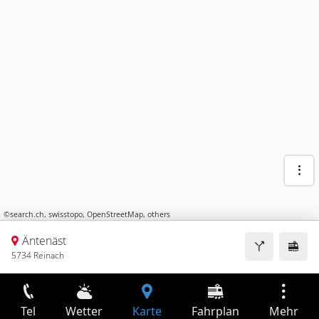
©
search.ch
,
swisstopo
,
OpenStreetMap
,
others
Äntenäst
5734 Reinach
Tel
Wetter
Karte
Fahrplan
Mehr