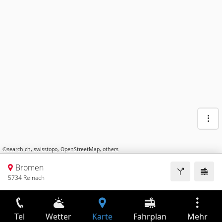
©
search.ch
,
swisstopo
,
OpenStreetMap
,
others
Bromen
5734 Reinach
Tel
Wetter
Karte
Fahrplan
Mehr