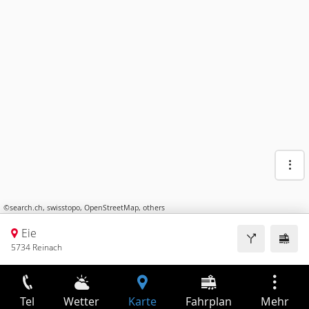
©
search.ch
,
swisstopo
,
OpenStreetMap
,
others
Eie
5734 Reinach
Tel
Wetter
Karte
Fahrplan
Mehr