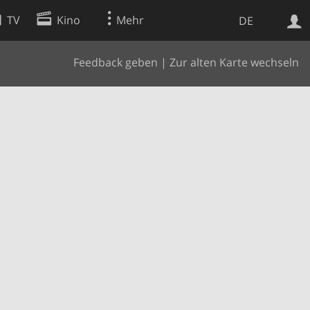
TV
Kino
Mehr
DE
Feedback geben
|
Zur alten Karte wechseln
Websuche
Apps