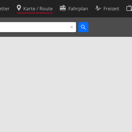
tter
Karte / Route
Fahrplan
Freizeit
Cookie-Richtlinie
ingungen
Cookie-Einstellungen
rklärung
Entwickler